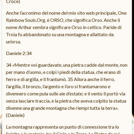
Croce)
Anche l’acronimo del nome del mio sito web principale, One
Rainbow Souls.Org, è ORSO, che significa Orso. Anche il
nome Arthur sembra significare Orso in celtico. Paride di
Troia fu abbandonato su una montagna e allattato da
un’orsa.
Daniele 2:34
34 «Mentre voi guardavate, una pietra cadde dal monte, non
per mano d’uomo, e colpì i piedi della statua, che erano di
ferro e di argilla, e li frantumò. 35 Allora anche il ferro,
l’argilla, il bronzo, l’argento e l’oro si frantumarono e
divennero come pula sulle aie d’estate; e il vento li portò via
senza lasciare traccia, e la pietra che aveva colpito la statua
divenne una grande montagna che riempì tutta la terra».
(Daniele)
La montagna rappresenta un punto di connessione tra lo
Spirito e la materia, tra il Cielo e la Terra. La Pietra da cui