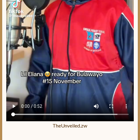
TheUnveiled.zw