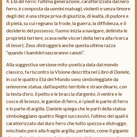
4.
Età del Ferro
: l’ultima generazione, caratterizzata dal nero
ferro, è composta da uomini malvagi, violenti e senza timore
degli dei; è una stirpe priva di giustizia, di lealtà, di pudore e
di pietà, su cui regnano la frode, la guerra, la diffidenza, e il
desiderio del possesso; l’uomo inizia a navigare, delimita le
proprietà terriere, scava nelle visceri della terra alla ricerca
di tesori; Zeus distruggerà anche questa ultima razza
“quando i bambini nasceranno canuti”.
Alla suggestiva versione mito-poetica data dal mondo
classico, fa riscontro la Visione descritta nel
Libro di Daniele
,
in cui le quattro Età del Mondo sono simboleggiate da
un’enorme statua, dall’aspetto terribile e straordinario, con
la testa d’oro, il petto e le braccia d’argento, il ventre e le
cosce di bronzo, le gambe di ferro, e i piedi in parte di ferro
e in parte di argilla. Daniele spiega che le parti della statua
simboleggiano quattro Regni successivi, l’ultimo dei quali è
caratterizzato dal duro ferro che tutto spezza e distrugge,
mischiato però alla fragile argilla; pertanto, come il gigante