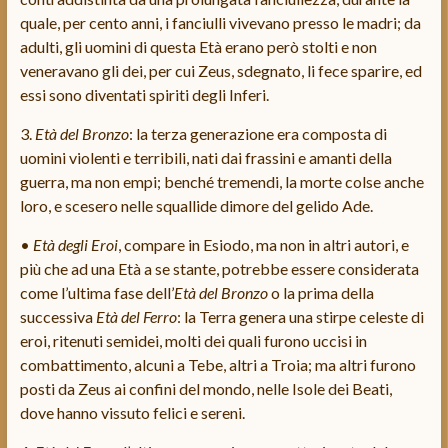
quale, per cento anni, i fanciulli vivevano presso le madri; da
adulti, gli uomini di questa Età erano però stolti e non
veneravano gli dei, per cui Zeus, sdegnato, li fece sparire, ed
essi sono diventati spiriti degli Inferi.
3.
Età del Bronzo
: la terza generazione era composta di
uomini violenti e terribili, nati dai frassini e amanti della
guerra, ma non empi; benché tremendi, la morte colse anche
loro, e scesero nelle squallide dimore del gelido Ade.
•
Età degli Eroi
, compare in Esiodo, ma non in altri autori, e
più che ad una Età a se stante, potrebbe essere considerata
come l’ultima fase dell’
Età del Bronzo
o la prima della
successiva
Età del Ferro
: la Terra genera una stirpe celeste di
eroi, ritenuti semidei, molti dei quali furono uccisi in
combattimento, alcuni a Tebe, altri a Troia; ma altri furono
posti da Zeus ai confini del mondo, nelle Isole dei Beati,
dove hanno vissuto felici e sereni.