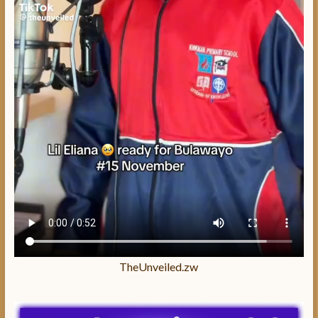
TheUnveiled.zw