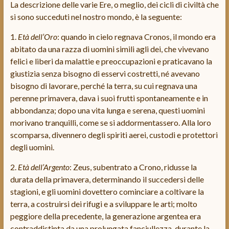
La descrizione delle varie Ere, o meglio, dei cicli di civiltà che
si sono succeduti nel nostro mondo, è la seguente:
1.
Età dell’Oro
: quando in cielo regnava Cronos, il mondo era
abitato da una razza di uomini simili agli dei, che vivevano
felici e liberi da malattie e preoccupazioni e praticavano la
giustizia senza bisogno di esservi costretti, né avevano
bisogno di lavorare, perché la terra, su cui regnava una
perenne primavera, dava i suoi frutti spontaneamente e in
abbondanza; dopo una vita lunga e serena, questi uomini
morivano tranquilli, come se si addormentassero. Alla loro
scomparsa, divennero degli spiriti aerei, custodi e protettori
degli uomini.
2.
Età dell’Argento
: Zeus, subentrato a Crono, ridusse la
durata della primavera, determinando il succedersi delle
stagioni, e gli uomini dovettero cominciare a coltivare la
terra, a costruirsi dei rifugi e a sviluppare le arti; molto
peggiore della precedente, la generazione argentea era
contraddistinta da una prolungata fanciullezza, durante la