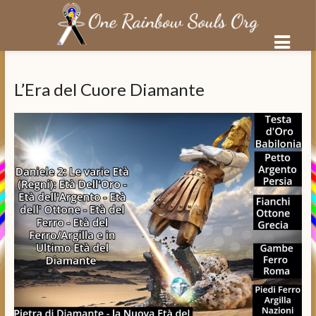
Salta
al
L’Era del Cuore Diamante
contenuto