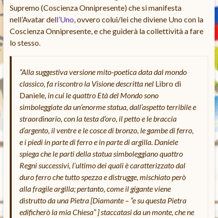
Supremo (Coscienza Onnipresente) che si manifesta
nell’Avatar del
l’Uno
, ovvero colui/lei che diviene Uno con la
Coscienza Onnipresente, e che guiderà la collettività a fare
lo stesso.
“Alla suggestiva versione mito-poetica data dal mondo
classico, fa riscontro la Visione descritta nel
Libro di
Daniele
, in cui le quattro Età del Mondo sono
simboleggiate da un’enorme statua, dall’aspetto terribile e
straordinario, con la testa d’oro, il petto e le braccia
d’argento, il ventre e le cosce di bronzo, le gambe di ferro,
e i piedi in parte di ferro e in parte di argilla. Daniele
spiega che le parti della statua simboleggiano quattro
Regni successivi, l’ultimo dei quali è caratterizzato dal
duro ferro che tutto spezza e distrugge, mischiato però
alla fragile argilla; pertanto, come il gigante viene
distrutto da una Pietra [Diamante – “e su questa Pietra
edificherò la mia Chiesa” ] staccatasi da un monte, che ne