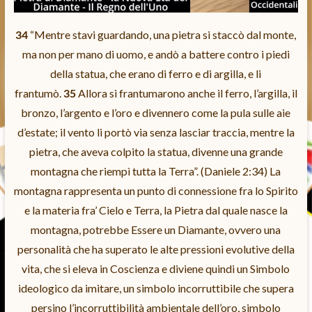
34
“Mentre stavi guardando, una pietra si staccò dal monte,
ma non per mano di uomo, e andò a battere contro i piedi
della statua, che erano di ferro e di argilla, e li
frantumò.
35
Allora si frantumarono anche il ferro, l’argilla, il
bronzo, l’argento e l’oro e divennero come la pula sulle aie
d’estate; il vento li portò via senza lasciar traccia, mentre la
pietra, che aveva colpito la statua, divenne una grande
montagna che riempì tutta la Terra”. (Daniele 2:34) La
montagna rappresenta un punto di connessione fra lo Spirito
e la materia fra’ Cielo e Terra, la Pietra dal quale nasce la
montagna, potrebbe Essere un Diamante, ovvero una
personalità che ha superato le alte pressioni evolutive della
vita, che si eleva in Coscienza e diviene quindi un Simbolo
ideologico da imitare, un simbolo incorruttibile che supera
persino l’incorruttibilità ambientale dell’oro, simbolo