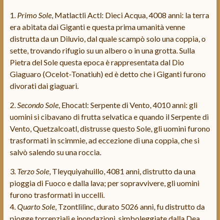
1.
Primo Sole
, Matlactli Actl: Dieci Acqua, 4008 anni: la terra
era abitata dai Giganti e questa prima umanità venne
distrutta da un Diluvio, dal quale scampò solo una coppia, o
sette, trovando rifugio su un albero o in una grotta. Sulla
Pietra del Sole questa epoca è rappresentata dal Dio
Giaguaro (Ocelot-Tonatiuh) ed è detto che i Giganti furono
divorati dai giaguari.
2.
Secondo Sole
, Ehocatl: Serpente di Vento, 4010 anni: gli
uomini si cibavano di frutta selvatica e quando il Serpente di
Vento, Quetzalcoatl, distrusse questo Sole, gli uomini furono
trasformati in scimmie, ad eccezione di una coppia, che si
salvò salendo su una roccia.
3.
Terzo Sole
, Tleyquiyahuillo, 4081 anni, distrutto da una
pioggia di Fuoco e dalla lava; per sopravvivere, gli uomini
furono trasformati in uccelli.
4.
Quarto Sole
, Tzontlilinc, durato 5026 anni, fu distrutto da
piogge torrenziali e inondazioni, simboleggiate dalla Dea