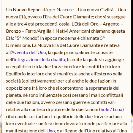
Un Nuovo Regno stà per Nascere – Una nuova Civiltà – Una
nuova Età, ovvero l’Era del Cuore Diamante; che si sussegue
alle altre 4 età precedenti, ossia: L’Età dell’Oro – Argento –
Bronzo – Ferro/Argilla. I Nativi Americani chiamano questa
Età: “5° Mondo”. In epoca moderna è chiamata 5°
Dimensione. La Nuova Era del Cuore Diamante e relativa
all’
Avvento dell’Uno
, la quale principalmente consiste
nell’
integrazione della dualità
, tramite la quale si raggiunge
un equilibrio frà la due forze interiore in conflitto frà loro.
Equilibrio interiore che si manifesta anche all’esterno nella
società (collettivamente) per cui anche le due fazioni in
opposizione frà loro che si contentono la supremazia del
pianeta, nè sono influenzate così cessano i mali conflittuali
delle due fazioni, ovvero cessano guerre e conflitti vari
relativi alla contesa di potere delle due fazioni (
Sole / Luna
)
ritornando così ad un ri-equilibrio delle due forze e ad una
loro eventuale riunificazione dovuta in modo particolare alla
manifestazione del
l’Uno
, e al Regno dell’Uno relativo all’Uno