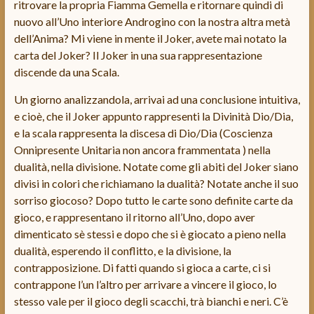
ritrovare la propria Fiamma Gemella e ritornare quindi di
nuovo all’Uno interiore Androgino con la nostra altra metà
dell’Anima? Mi viene in mente il Joker, avete mai notato la
carta del Joker? Il Joker in una sua rappresentazione
discende da una Scala.
Un giorno analizzandola, arrivai ad una conclusione intuitiva,
e cioè, che il Joker appunto rappresenti la Divinità Dio/Dia,
e la scala rappresenta la discesa di Dio/Dia (Coscienza
Onnipresente Unitaria non ancora frammentata ) nella
dualità, nella divisione. Notate come gli abiti del Joker siano
divisi in colori che richiamano la dualità? Notate anche il suo
sorriso giocoso? Dopo tutto le carte sono definite carte da
gioco, e rappresentano il ritorno all’Uno, dopo aver
dimenticato sè stessi e dopo che si è giocato a pieno nella
dualità, esperendo il conflitto, e la divisione, la
contrapposizione. Di fatti quando si gioca a carte, ci si
contrappone l’un l’altro per arrivare a vincere il gioco, lo
stesso vale per il gioco degli scacchi, trà bianchi e neri. C’è