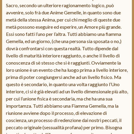
Sacro, secondo un ulteriore ragionamento logico, può
avvenire, solo frà due Anime Gemelle, in quanto sono due
metà della stessa Anima, per cui chi meglio di queste due
metà possono eseguire ed esperire, un Amore più grande.
Essi sono fatti l’uno per l’altra. Tutti abbiamo una fiamma
Gemella, ed un giorno, (che una persona sia sposata o no,)
dovrà confrontarsi con questa realtà. Tutto dipende dal
livello di maturità interiore raggiunto, o anche il livello di
conoscenza di sè stesso che si è raggiunti. Ovviamente la
loro unione è un evento che ha luogo prima a livello interiore,
prima di poter congiungersi anche ad un livello fisico. Ma
questo è secondario, in quanto una volta raggiunto l’Uno
interiore, ci si è già elevati ad un livello dimensionale più alto,
per cui l’unione fisica è secondaria, ma che ha una sua
importamza. Tutti abbiamo una Fiamma Gemella, ma la
riunione avviene dopo il processo, di elevazione di
coscienza, un processo di redenzione dai nostri peccati, il
peccato originale (sessualità profana) per primo. Bisogna