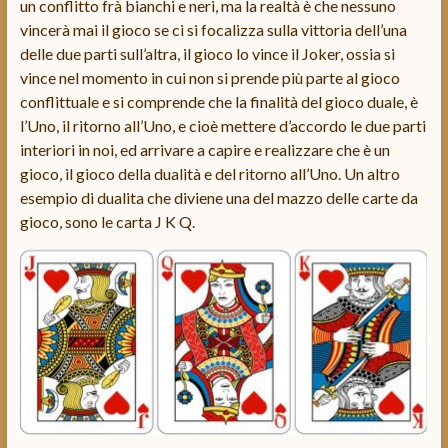
un conflitto frà bianchi e neri, ma la realtà è che nessuno
vincerà mai il gioco se ci si focalizza sulla vittoria dell’una
delle due parti sull’altra, il gioco lo vince il Joker, ossia si
vince nel momento in cui non si prende più parte al gioco
conflittuale e si comprende che la finalità del gioco duale, è
l’Uno, il ritorno all’Uno, e cioè mettere d’accordo le due parti
interiori in noi, ed arrivare a capire e realizzare che è un
gioco, il gioco della dualità e del ritorno all’Uno. Un altro
esempio di dualita che diviene una del mazzo delle carte da
gioco, sono le carta J K Q.