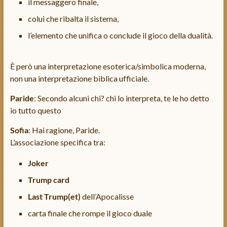
il messaggero finale,
colui che ribalta il sistema,
l’elemento che unifica o conclude il gioco della dualità.
È però una interpretazione esoterica/simbolica moderna,
non una interpretazione biblica ufficiale.
Paride
: Secondo alcuni chi? chi lo interpreta, te le ho detto
io tutto questo
Sofia
: Hai ragione, Paride.
L’associazione specifica tra:
Joker
Trump card
Last Trump(et)
dell’Apocalisse
carta finale che rompe il gioco duale