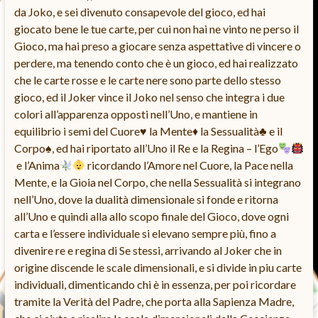
da Joko, e sei divenuto consapevole del gioco, ed hai
giocato bene le tue carte, per cui non hai ne vinto ne perso il
Gioco, ma hai preso a giocare senza aspettative di vincere o
perdere, ma tenendo conto che è un gioco, ed hai realizzato
che le carte rosse e le carte nere sono parte dello stesso
gioco, ed il Joker vince il Joko nel senso che integra i due
colori all’apparenza opposti nell’Uno, e mantiene in
equilibrio i semi del Cuore
♥
la Mente
♦
la Sessualità
♣
e il
Corpo
♠
, ed hai riportato all’Uno il Re e la Regina – l’Ego
e l’Anima
ricordando l’Amore nel Cuore, la Pace nella
Mente, e la Gioia nel Corpo, che nella Sessualità si integrano
nell’Uno, dove la dualità dimensionale si fonde e ritorna
all’Uno e quindi alla allo scopo finale del Gioco, dove ogni
carta e l’essere individuale si elevano sempre più, fino a
divenire re e regina di Se stessi, arrivando al Joker che in
origine discende le scale dimensionali, e si divide in piu carte
individuali, dimenticando chi è in essenza, per poi ricordare
tramite la Verità del Padre, che porta alla Sapienza Madre,