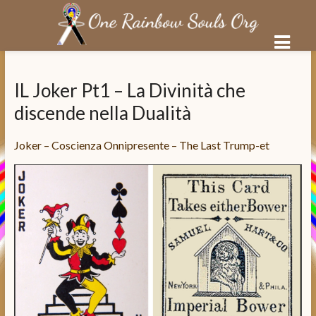
Salta
al
IL Joker Pt1 – La Divinità che
contenuto
discende nella Dualità
Joker – Coscienza Onnipresente – The Last Trump-et