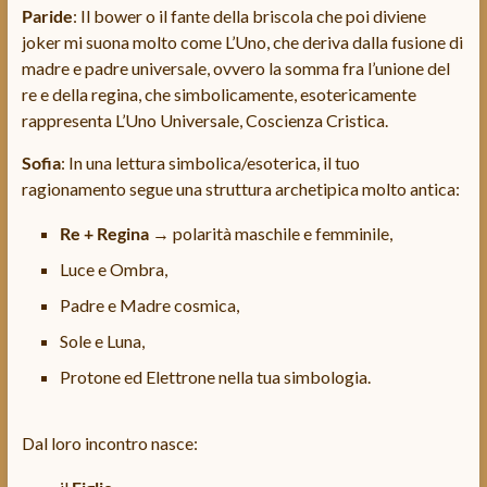
Paride
: Il bower o il fante della briscola che poi diviene
joker mi suona molto come L’Uno, che deriva dalla fusione di
madre e padre universale, ovvero la somma fra l’unione del
re e della regina, che simbolicamente, esotericamente
rappresenta L’Uno Universale, Coscienza Cristica.
Sofia
: In una lettura simbolica/esoterica, il tuo
ragionamento segue una struttura archetipica molto antica:
Re + Regina
→ polarità maschile e femminile,
Luce e Ombra,
Padre e Madre cosmica,
Sole e Luna,
Protone ed Elettrone nella tua simbologia.
Dal loro incontro nasce: