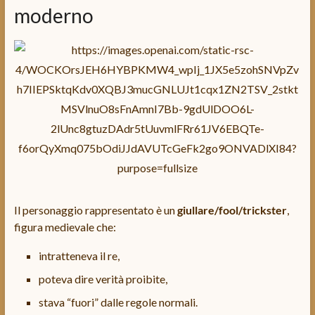
moderno
Il personaggio rappresentato è un
giullare/fool/trickster
,
figura medievale che:
intratteneva il re,
poteva dire verità proibite,
stava “fuori” dalle regole normali.