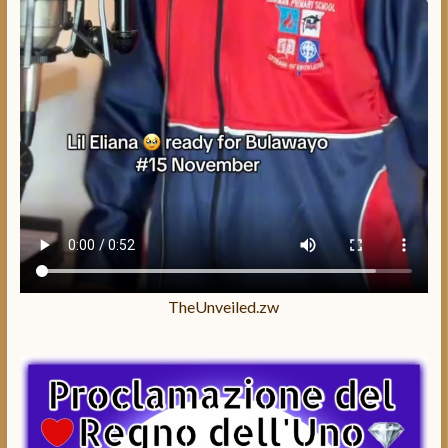
TheUnveiled.zw