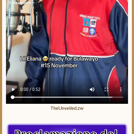
TheUnveiled.zw